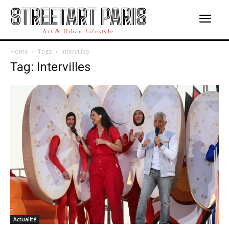
STREETART PARIS
Art & Urban Lifestyle
Home
Tags
Intervilles
Tag: Intervilles
Actualité