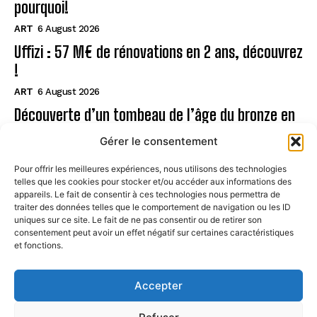
pourquoi!
ART
6 August 2026
Uffizi : 57 M€ de rénovations en 2 ans, découvrez
!
ART
6 August 2026
Découverte d’un tombeau de l’âge du bronze en
Sardaigne
Gérer le consentement
ART
6 August 2026
Pour offrir les meilleures expériences, nous utilisons des technologies
telles que les cookies pour stocker et/ou accéder aux informations des
Page
appareils. Le fait de consentir à ces technologies nous permettra de
traiter des données telles que le comportement de navigation ou les ID
uniques sur ce site. Le fait de ne pas consentir ou de retirer son
CONTACT
consentement peut avoir un effet négatif sur certaines caractéristiques
et fonctions.
MENTIONS LÉGALES
À PROPOS
Accepter
POLITIQUE DE COOKIES (UE)