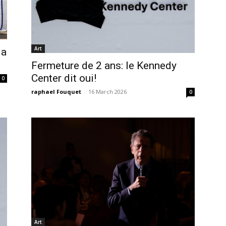
Art
la
Fermeture de 2 ans: le Kennedy
Center dit oui!
0
raphael Fouquet
-
16 March 2026
0
Art