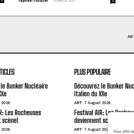
0
raphael Fouquet
-
15 March 2025
0
AR
TICLES
PLUS POPULAIRE
le Bunker Nucléaire
Découvrez le Bunker Nuc
XXe
Italien du XXe
 2026
ART
7 August 2026
IR: Les Rocheuses
Festival AIR: Les Rocheu
t scène!
deviennent scène!
 2026
ART
7 August 2026
Pour offrir 