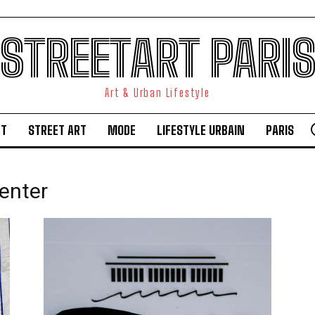
STREETART PARI
Art & Urban Lifestyle
RT
STREET ART
MODE
LIFESTYLE URBAIN
PARIS
enter