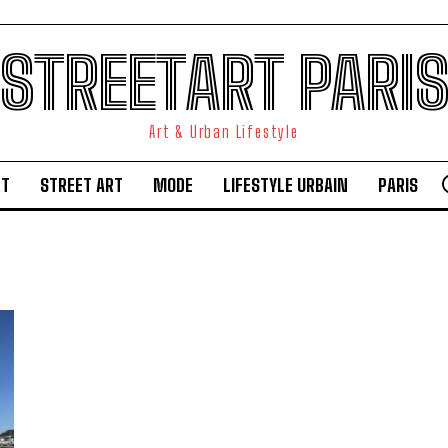
STREETART PARI
Art & Urban Lifestyle
RT
STREET ART
MODE
LIFESTYLE URBAIN
PARIS