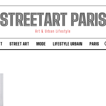
STREETART PARI
Art & Urban Lifestyle
RT
STREET ART
MODE
LIFESTYLE URBAIN
PARIS