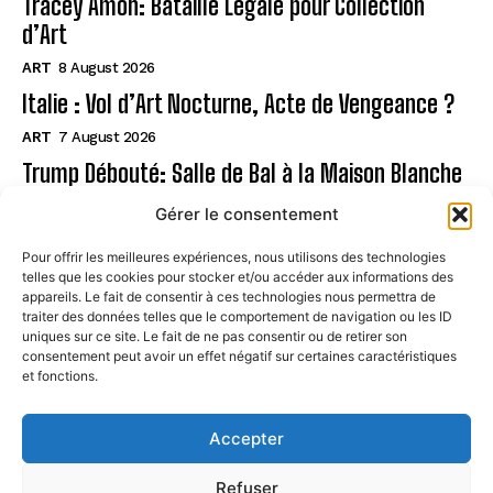
Tracey Amon: Bataille Légale pour Collection
d’Art
ART
8 August 2026
Italie : Vol d’Art Nocturne, Acte de Vengeance ?
ART
7 August 2026
Trump Débouté: Salle de Bal à la Maison Blanche
?
Gérer le consentement
ART
7 August 2026
Pour offrir les meilleures expériences, nous utilisons des technologies
telles que les cookies pour stocker et/ou accéder aux informations des
Page
appareils. Le fait de consentir à ces technologies nous permettra de
traiter des données telles que le comportement de navigation ou les ID
uniques sur ce site. Le fait de ne pas consentir ou de retirer son
CONTACT
consentement peut avoir un effet négatif sur certaines caractéristiques
et fonctions.
MENTIONS LÉGALES
À PROPOS
Accepter
POLITIQUE DE COOKIES (UE)
Refuser