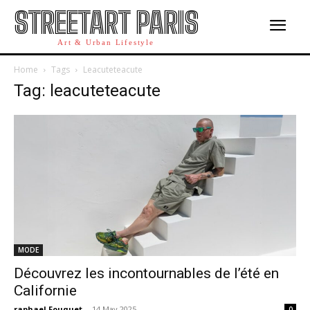
STREETART PARIS
Art & Urban Lifestyle
Home
Tags
Leacuteteacute
Tag: leacuteteacute
MODE
Découvrez les incontournables de l’été en
Californie
raphael Fouquet
-
14 May 2025
0