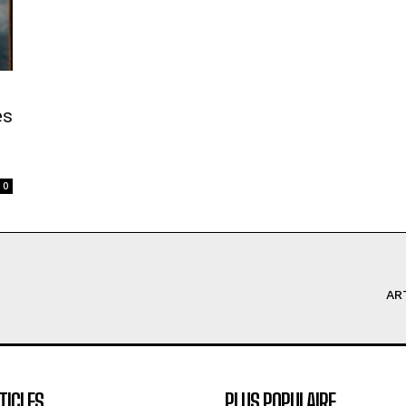
es
0
AR
TICLES
PLUS POPULAIRE