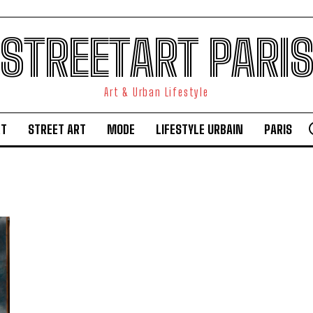
STREETART PARI
Art & Urban Lifestyle
RT
STREET ART
MODE
LIFESTYLE URBAIN
PARIS