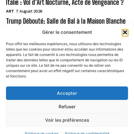
Italie : Vol d’Art Nocturne, Acte de Vengeance ?
ART
7 August 2026
Trump Débouté: Salle de Bal à la Maison Blanche
?
Gérer le consentement
ART
7 August 2026
Pour offrir les meilleures expériences, nous utilisons des technologies
telles que les cookies pour stocker et/ou accéder aux informations des
Page
appareils. Le fait de consentir à ces technologies nous permettra de
traiter des données telles que le comportement de navigation ou les ID
uniques sur ce site. Le fait de ne pas consentir ou de retirer son
CONTACT
consentement peut avoir un effet négatif sur certaines caractéristiques
et fonctions.
MENTIONS LÉGALES
À PROPOS
Accepter
POLITIQUE DE COOKIES (UE)
Refuser
Voir les préférences
© STREETARTPARIS. All Rights Reserved. 2024
Politique de cookies
Politique de confidentialité