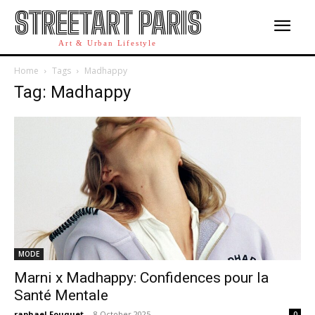
STREETART PARIS
Art & Urban Lifestyle
Home
Tags
Madhappy
Tag: Madhappy
MODE
Marni x Madhappy: Confidences pour la
Santé Mentale
raphael Fouquet
-
8 October 2025
0