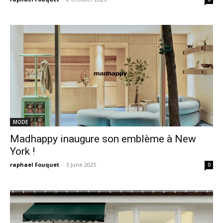
MODE
Madhappy inaugure son emblème à New
York !
raphael Fouquet
-
3 June 2025
0