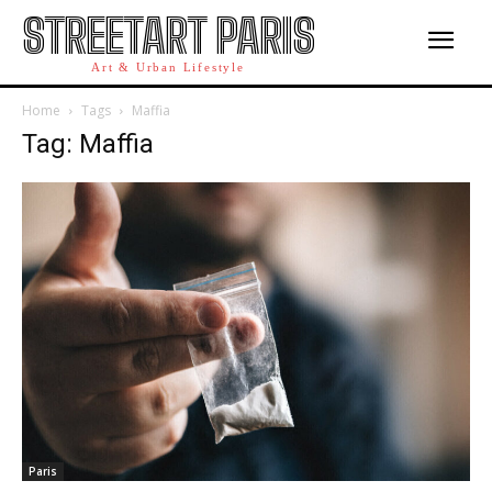
STREETART PARIS
Art & Urban Lifestyle
Home
Tags
Maffia
Tag: Maffia
Paris