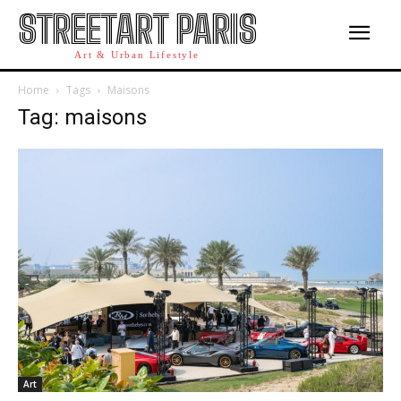
STREETART PARIS
Art & Urban Lifestyle
Home
Tags
Maisons
Tag: maisons
Art