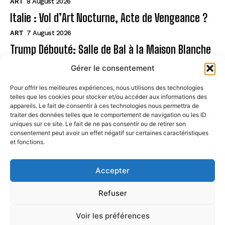
ART
8 August 2026
Italie : Vol d’Art Nocturne, Acte de Vengeance ?
ART
7 August 2026
Trump Débouté: Salle de Bal à la Maison Blanche
?
Gérer le consentement
ART
7 August 2026
Pour offrir les meilleures expériences, nous utilisons des technologies
telles que les cookies pour stocker et/ou accéder aux informations des
Page
appareils. Le fait de consentir à ces technologies nous permettra de
traiter des données telles que le comportement de navigation ou les ID
uniques sur ce site. Le fait de ne pas consentir ou de retirer son
CONTACT
consentement peut avoir un effet négatif sur certaines caractéristiques
et fonctions.
MENTIONS LÉGALES
À PROPOS
Accepter
POLITIQUE DE COOKIES (UE)
Refuser
Voir les préférences