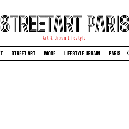
STREETART PARI
Art & Urban Lifestyle
RT
STREET ART
MODE
LIFESTYLE URBAIN
PARIS