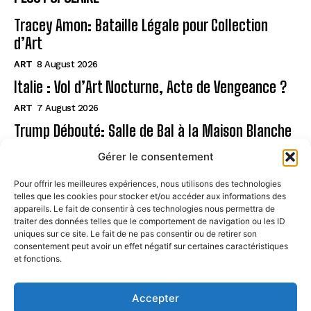
Tracey Amon: Bataille Légale pour Collection
d’Art
ART
8 August 2026
Italie : Vol d’Art Nocturne, Acte de Vengeance ?
ART
7 August 2026
Trump Débouté: Salle de Bal à la Maison Blanche
?
Gérer le consentement
ART
7 August 2026
Pour offrir les meilleures expériences, nous utilisons des technologies
telles que les cookies pour stocker et/ou accéder aux informations des
Page
appareils. Le fait de consentir à ces technologies nous permettra de
traiter des données telles que le comportement de navigation ou les ID
uniques sur ce site. Le fait de ne pas consentir ou de retirer son
CONTACT
consentement peut avoir un effet négatif sur certaines caractéristiques
et fonctions.
MENTIONS LÉGALES
À PROPOS
Accepter