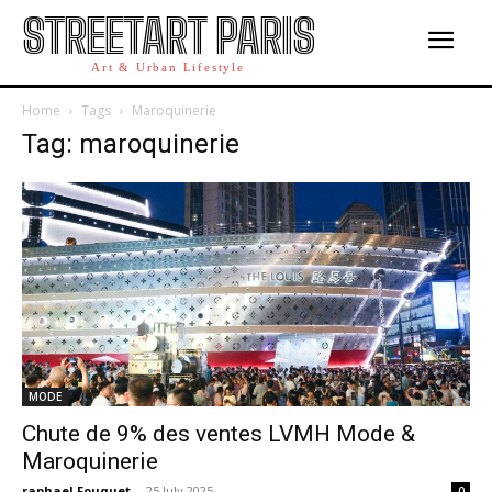
STREETART PARIS
Art & Urban Lifestyle
Home
Tags
Maroquinerie
Tag: maroquinerie
MODE
Chute de 9% des ventes LVMH Mode &
Maroquinerie
raphael Fouquet
-
25 July 2025
0