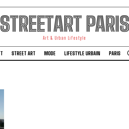
STREETART PARI
Art & Urban Lifestyle
RT
STREET ART
MODE
LIFESTYLE URBAIN
PARIS