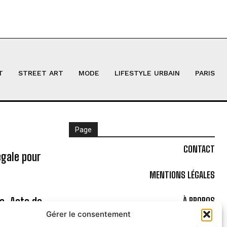
T
STREET ART
MODE
LIFESTYLE URBAIN
PARIS
Page
CONTACT
égale pour
MENTIONS LÉGALES
ne, Acte de
À PROPOS
Gérer le consentement
POLITIQUE DE COOKIES (UE)