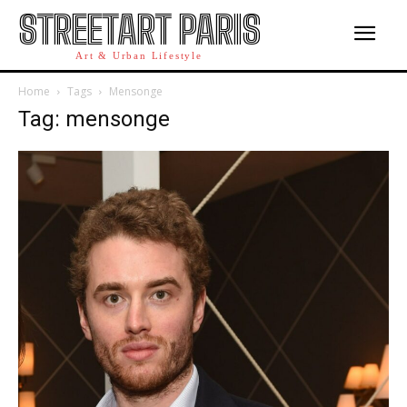
STREETART PARIS
Art & Urban Lifestyle
Home
Tags
Mensonge
Tag: mensonge