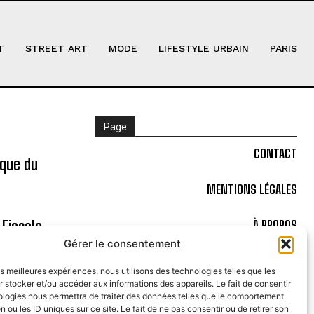
T
STREET ART
MODE
LIFESTYLE URBAIN
PARIS
Page
CONTACT
ique du
MENTIONS LÉGALES
 Fiesole
À PROPOS
Gérer le consentement
POLITIQUE DE COOKIES (UE)
les meilleures expériences, nous utilisons des technologies telles que les
 stocker et/ou accéder aux informations des appareils. Le fait de consentir
 ancêtres
ologies nous permettra de traiter des données telles que le comportement
n ou les ID uniques sur ce site. Le fait de ne pas consentir ou de retirer son