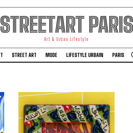
STREETART PARI
Art & Urban Lifestyle
RT
STREET ART
MODE
LIFESTYLE URBAIN
PARIS