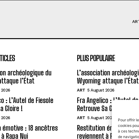
AR
TICLES
PLUS POPULAIRE
ion archéologique du
L’association archéolog
ttaque l’État
Wyoming attaque l’État
 2026
ART
5 August 2026
o : L’Autel de Fiesole
Fra Angelico : L’Autel de
a Gloire !
Retrouve Sa Gloire !
 2026
ART
5 August 2026
Pour offrir 
cookies pour
n émotive : 18 ancêtres
Restitution émotive : 18
à ces techn
 à Rapa Nui
reviennent à Rapa Nui
de navigatio