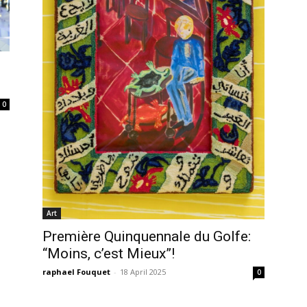
0
Art
Première Quinquennale du Golfe:
“Moins, c’est Mieux”!
raphael Fouquet
-
18 April 2025
0