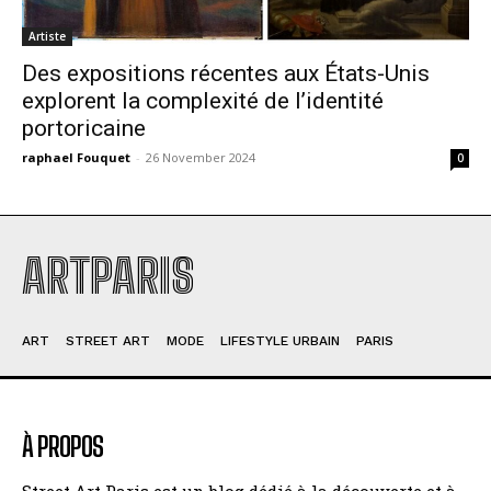
Artiste
Des expositions récentes aux États-Unis
explorent la complexité de l’identité
portoricaine
raphael Fouquet
-
26 November 2024
0
ARTPARIS
ART
STREET ART
MODE
LIFESTYLE URBAIN
PARIS
À PROPOS
Street Art Paris est un blog dédié à la découverte et à