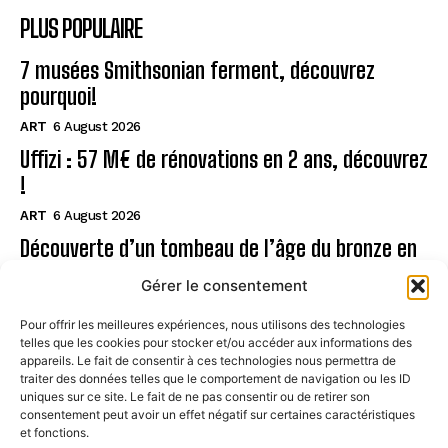
PLUS POPULAIRE
7 musées Smithsonian ferment, découvrez
pourquoi!
ART
6 August 2026
Uffizi : 57 M€ de rénovations en 2 ans, découvrez
!
ART
6 August 2026
Découverte d’un tombeau de l’âge du bronze en
Sardaigne
Gérer le consentement
ART
6 August 2026
Pour offrir les meilleures expériences, nous utilisons des technologies
telles que les cookies pour stocker et/ou accéder aux informations des
Page
appareils. Le fait de consentir à ces technologies nous permettra de
traiter des données telles que le comportement de navigation ou les ID
uniques sur ce site. Le fait de ne pas consentir ou de retirer son
CONTACT
consentement peut avoir un effet négatif sur certaines caractéristiques
et fonctions.
MENTIONS LÉGALES