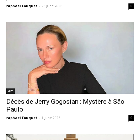
raphael Fouquet
-
26 June 2026
0
Art
Décès de Jerry Gogosian : Mystère à São
Paulo
raphael Fouquet
-
1 June 2026
0