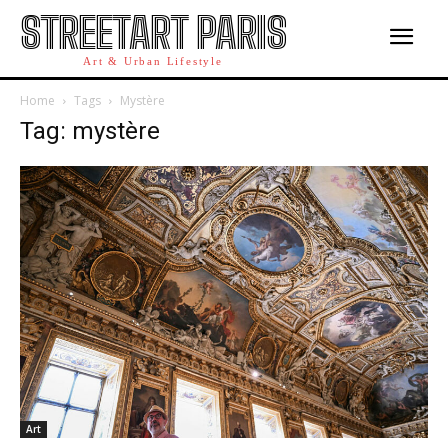
STREETART PARIS
Art & Urban Lifestyle
Home
Tags
Mystère
Tag: mystère
Art