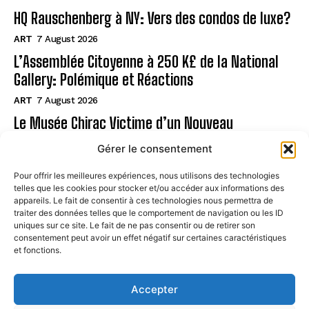
HQ Rauschenberg à NY: Vers des condos de luxe?
ART
7 August 2026
L’Assemblée Citoyenne à 250 K£ de la National
Gallery: Polémique et Réactions
ART
7 August 2026
Le Musée Chirac Victime d’un Nouveau
Cambriolage !
Gérer le consentement
ART
7 August 2026
Pour offrir les meilleures expériences, nous utilisons des technologies
telles que les cookies pour stocker et/ou accéder aux informations des
Page
appareils. Le fait de consentir à ces technologies nous permettra de
traiter des données telles que le comportement de navigation ou les ID
uniques sur ce site. Le fait de ne pas consentir ou de retirer son
CONTACT
consentement peut avoir un effet négatif sur certaines caractéristiques
et fonctions.
MENTIONS LÉGALES
À PROPOS
Accepter