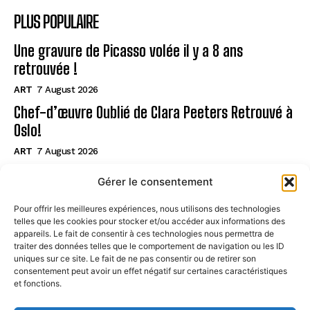
PLUS POPULAIRE
Une gravure de Picasso volée il y a 8 ans
retrouvée !
ART
7 August 2026
Chef-d’œuvre Oublié de Clara Peeters Retrouvé à
Oslo!
ART
7 August 2026
Découvrez le Bunker Nucléaire Italien du XXe
Gérer le consentement
ART
7 August 2026
Pour offrir les meilleures expériences, nous utilisons des technologies
telles que les cookies pour stocker et/ou accéder aux informations des
Page
appareils. Le fait de consentir à ces technologies nous permettra de
traiter des données telles que le comportement de navigation ou les ID
uniques sur ce site. Le fait de ne pas consentir ou de retirer son
CONTACT
consentement peut avoir un effet négatif sur certaines caractéristiques
et fonctions.
MENTIONS LÉGALES