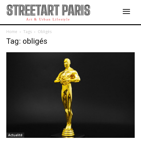
STREETART PARIS
Art & Urban Lifestyle
Home
Tags
Obligés
Tag: obligés
Actualité