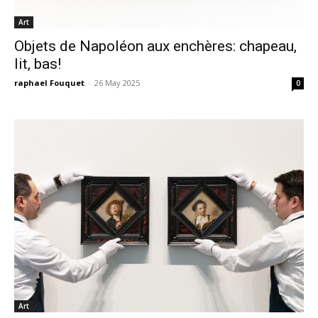
Art
Objets de Napoléon aux enchères: chapeau,
lit, bas!
raphael Fouquet
-
26 May 2025
0
Art