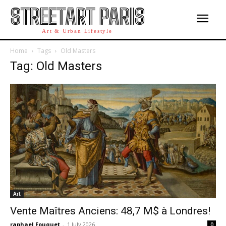
STREETART PARIS
Art & Urban Lifestyle
Home
Tags
Old Masters
Tag: Old Masters
Art
Vente Maîtres Anciens: 48,7 M$ à Londres!
raphael Fouquet
-
1 July 2026
0