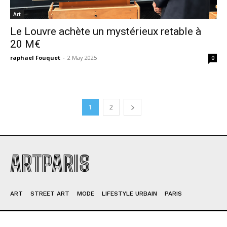
Art
Le Louvre achète un mystérieux retable à
20 M€
raphael Fouquet
-
2 May 2025
0
1
2
ARTPARIS
ART
STREET ART
MODE
LIFESTYLE URBAIN
PARIS