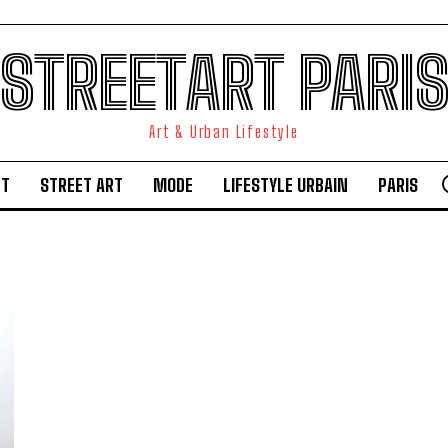
STREETART PARI
Art & Urban Lifestyle
RT
STREET ART
MODE
LIFESTYLE URBAIN
PARIS