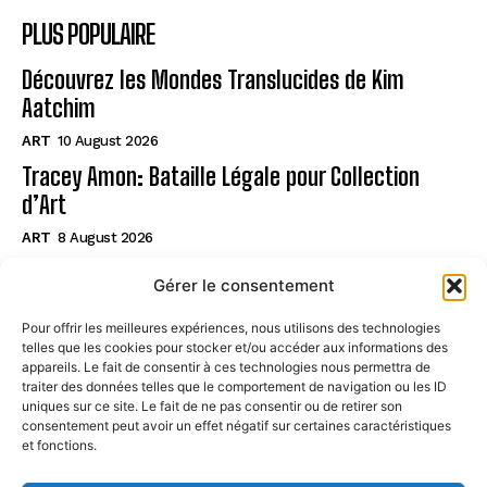
PLUS POPULAIRE
Découvrez les Mondes Translucides de Kim
Aatchim
ART
10 August 2026
Tracey Amon: Bataille Légale pour Collection
d’Art
ART
8 August 2026
Italie : Vol d’Art Nocturne, Acte de Vengeance ?
Gérer le consentement
ART
7 August 2026
Pour offrir les meilleures expériences, nous utilisons des technologies
telles que les cookies pour stocker et/ou accéder aux informations des
Page
appareils. Le fait de consentir à ces technologies nous permettra de
traiter des données telles que le comportement de navigation ou les ID
uniques sur ce site. Le fait de ne pas consentir ou de retirer son
CONTACT
consentement peut avoir un effet négatif sur certaines caractéristiques
et fonctions.
MENTIONS LÉGALES