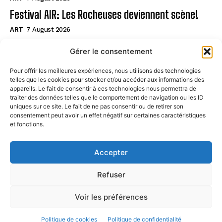
Festival AIR: Les Rocheuses deviennent scène!
ART
7 August 2026
HQ Rauschenberg à NY: Vers des condos de luxe?
Gérer le consentement
ART
7 August 2026
Pour offrir les meilleures expériences, nous utilisons des technologies
telles que les cookies pour stocker et/ou accéder aux informations des
Page
appareils. Le fait de consentir à ces technologies nous permettra de
traiter des données telles que le comportement de navigation ou les ID
uniques sur ce site. Le fait de ne pas consentir ou de retirer son
CONTACT
consentement peut avoir un effet négatif sur certaines caractéristiques
et fonctions.
MENTIONS LÉGALES
À PROPOS
Accepter
POLITIQUE DE COOKIES (UE)
Refuser
Voir les préférences
© STREETARTPARIS. All Rights Reserved. 2024
Politique de cookies
Politique de confidentialité