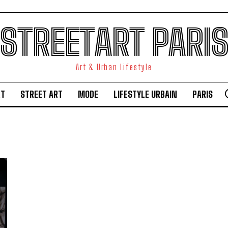
STREETART PARI
Art & Urban Lifestyle
RT
STREET ART
MODE
LIFESTYLE URBAIN
PARIS