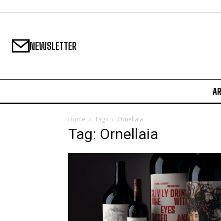
NEWSLETTER
A
Home
Tags
Ornellaia
Tag: Ornellaia