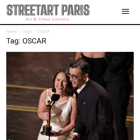
STREETART PARIS
Art & Urban Lifestyle
Home
Tags
OSCAR
Tag: OSCAR