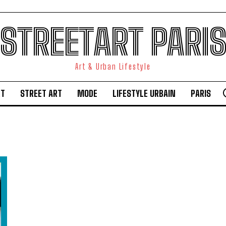
STREETART PARI
Art & Urban Lifestyle
RT
STREET ART
MODE
LIFESTYLE URBAIN
PARIS