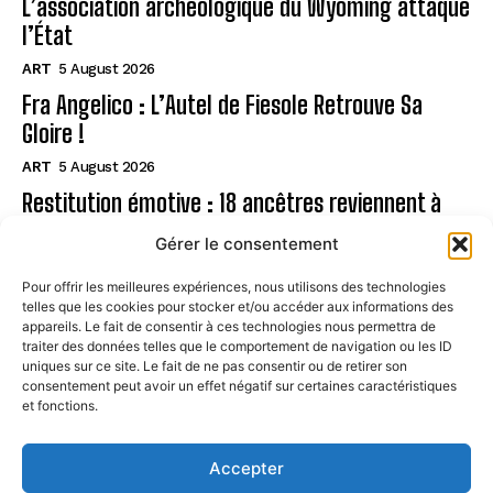
L’association archéologique du Wyoming attaque
l’État
ART
5 August 2026
Fra Angelico : L’Autel de Fiesole Retrouve Sa
Gloire !
ART
5 August 2026
Restitution émotive : 18 ancêtres reviennent à
Rapa Nui
Gérer le consentement
ART
5 August 2026
Pour offrir les meilleures expériences, nous utilisons des technologies
telles que les cookies pour stocker et/ou accéder aux informations des
Page
appareils. Le fait de consentir à ces technologies nous permettra de
traiter des données telles que le comportement de navigation ou les ID
uniques sur ce site. Le fait de ne pas consentir ou de retirer son
CONTACT
consentement peut avoir un effet négatif sur certaines caractéristiques
et fonctions.
MENTIONS LÉGALES
À PROPOS
Accepter