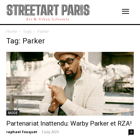
STREETART PARIS
Art & Urban Lifestyle
Home
Tags
Parker
Tag: Parker
MODE
Partenariat Inattendu: Warby Parker et RZA!
raphael Fouquet
-
3 July 2025
0