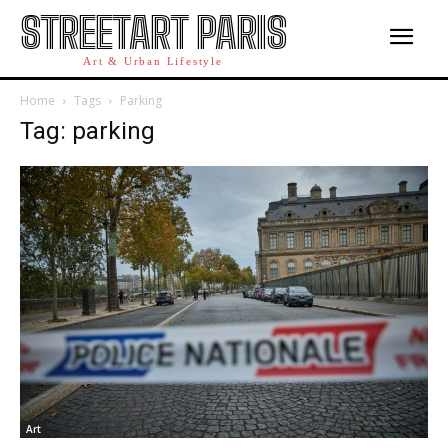
STREETART PARIS
Art & Urban Lifestyle
Home
Tags
Parking
Tag: parking
Art