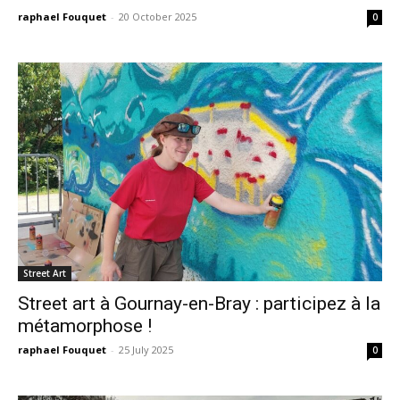
raphael Fouquet
-
20 October 2025
0
Street Art
Street art à Gournay-en-Bray : participez à la
métamorphose !
raphael Fouquet
-
25 July 2025
0