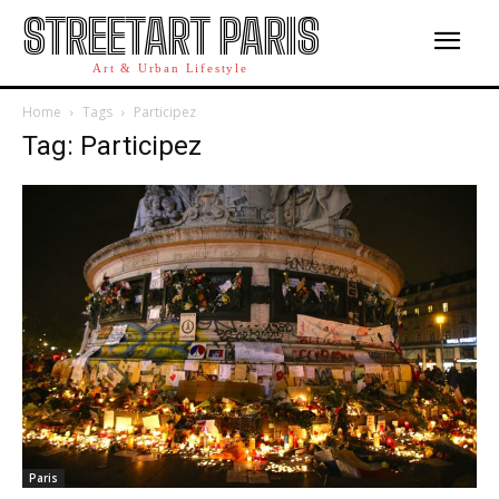
STREETART PARIS
Art & Urban Lifestyle
Home
Tags
Participez
Tag: Participez
Paris