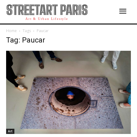
STREETART PARIS
Art & Urban Lifestyle
Home
Tags
Paucar
Tag: Paucar
Art