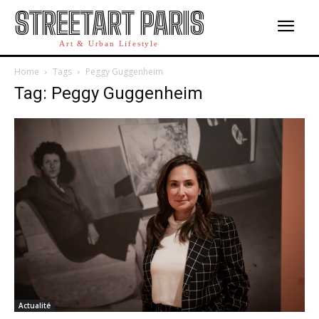
STREETART PARIS
Art & Urban Lifestyle
Home
Tags
Peggy Guggenheim
Tag: Peggy Guggenheim
Actualité