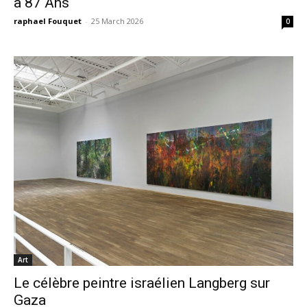
à 87 Ans
raphael Fouquet
-
25 March 2026
0
Art
Le célèbre peintre israélien Langberg sur
Gaza