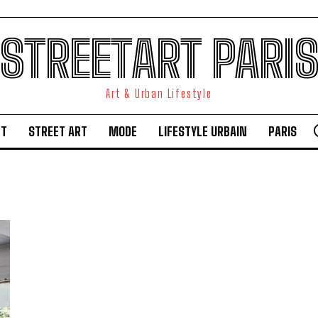
STREETART PARI
Art & Urban Lifestyle
RT
STREET ART
MODE
LIFESTYLE URBAIN
PARIS