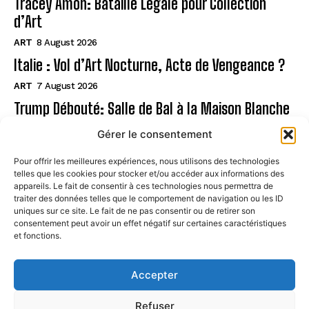
Tracey Amon: Bataille Légale pour Collection
d’Art
ART
8 August 2026
Italie : Vol d’Art Nocturne, Acte de Vengeance ?
ART
7 August 2026
Trump Débouté: Salle de Bal à la Maison Blanche
?
Gérer le consentement
ART
7 August 2026
Pour offrir les meilleures expériences, nous utilisons des technologies
telles que les cookies pour stocker et/ou accéder aux informations des
Page
appareils. Le fait de consentir à ces technologies nous permettra de
traiter des données telles que le comportement de navigation ou les ID
uniques sur ce site. Le fait de ne pas consentir ou de retirer son
CONTACT
consentement peut avoir un effet négatif sur certaines caractéristiques
et fonctions.
MENTIONS LÉGALES
À PROPOS
Accepter
POLITIQUE DE COOKIES (UE)
Refuser