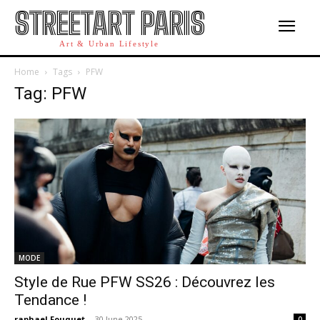
STREETART PARIS
Art & Urban Lifestyle
Home
Tags
PFW
Tag: PFW
MODE
Style de Rue PFW SS26 : Découvrez les
Tendance !
raphael Fouquet
-
30 June 2025
0