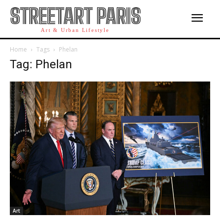
STREETART PARIS
Art & Urban Lifestyle
Home
Tags
Phelan
Tag: Phelan
Art