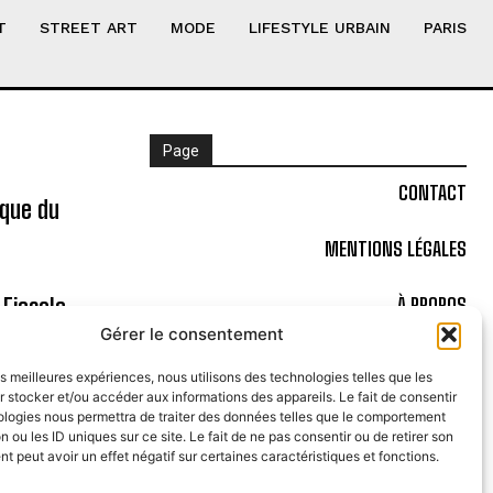
T
STREET ART
MODE
LIFESTYLE URBAIN
PARIS
Page
CONTACT
ique du
MENTIONS LÉGALES
 Fiesole
À PROPOS
Gérer le consentement
POLITIQUE DE COOKIES (UE)
les meilleures expériences, nous utilisons des technologies telles que les
 stocker et/ou accéder aux informations des appareils. Le fait de consentir
 ancêtres
ologies nous permettra de traiter des données telles que le comportement
n ou les ID uniques sur ce site. Le fait de ne pas consentir ou de retirer son
 peut avoir un effet négatif sur certaines caractéristiques et fonctions.