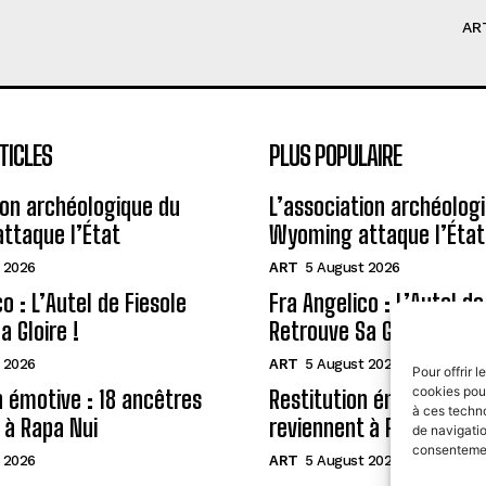
AR
TICLES
PLUS POPULAIRE
ion archéologique du
L’association archéolog
ttaque l’État
Wyoming attaque l’État
 2026
ART
5 August 2026
o : L’Autel de Fiesole
Fra Angelico : L’Autel de
a Gloire !
Retrouve Sa Gloire !
 2026
ART
5 August 2026
Pour offrir 
cookies pour
n émotive : 18 ancêtres
Restitution émotive : 18
à ces techn
 à Rapa Nui
reviennent à Rapa Nui
de navigatio
consentement
 2026
ART
5 August 2026