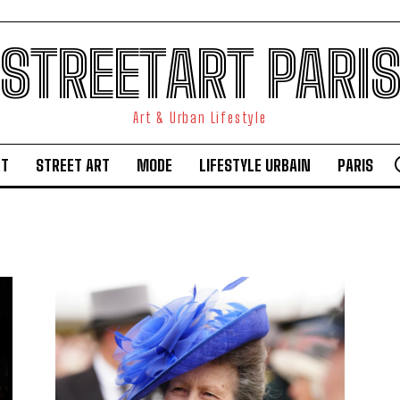
STREETART PARI
Art & Urban Lifestyle
RT
STREET ART
MODE
LIFESTYLE URBAIN
PARIS