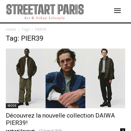
STREETART PARIS
Art & Urban Lifestyle
Home
Tags
PIER39
Tag: PIER39
MODE
Découvrez la nouvelle collection DAIWA
PIER39!
raphael Fouquet
-
17 August 2025
0