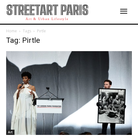
STREETART PARIS
Art & Urban Lifestyle
Home
Tags
Pirtle
Tag: Pirtle
Art