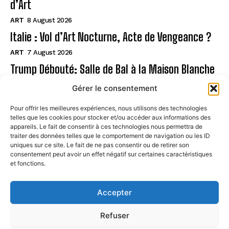
d’Art
ART
8 August 2026
Italie : Vol d’Art Nocturne, Acte de Vengeance ?
ART
7 August 2026
Trump Débouté: Salle de Bal à la Maison Blanche
?
Gérer le consentement
ART
7 August 2026
Pour offrir les meilleures expériences, nous utilisons des technologies
telles que les cookies pour stocker et/ou accéder aux informations des
Page
appareils. Le fait de consentir à ces technologies nous permettra de
traiter des données telles que le comportement de navigation ou les ID
uniques sur ce site. Le fait de ne pas consentir ou de retirer son
CONTACT
consentement peut avoir un effet négatif sur certaines caractéristiques
et fonctions.
MENTIONS LÉGALES
À PROPOS
Accepter
POLITIQUE DE COOKIES (UE)
Refuser