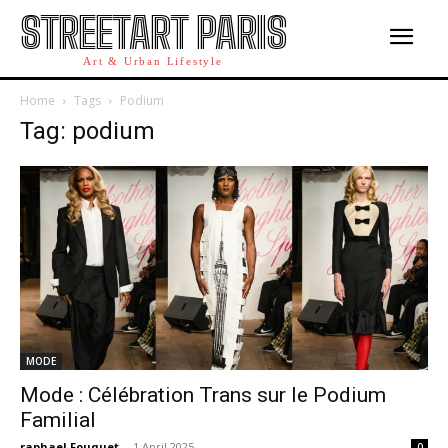
STREETART PARIS
Art & Urban Lifestyle
Home
Tags
Podium
Tag: podium
MODE
Mode : Célébration Trans sur le Podium
Familial
raphael Fouquet
-
1 April 2025
0