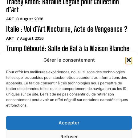
Tracey Amon: Bataille Légale pour Collection
d’Art
ART
8 August 2026
Italie : Vol d’Art Nocturne, Acte de Vengeance ?
ART
7 August 2026
Trump Débouté: Salle de Bal à la Maison Blanche
?
Gérer le consentement
ART
7 August 2026
Pour offrir les meilleures expériences, nous utilisons des technologies
telles que les cookies pour stocker et/ou accéder aux informations des
Page
appareils. Le fait de consentir à ces technologies nous permettra de
traiter des données telles que le comportement de navigation ou les ID
uniques sur ce site. Le fait de ne pas consentir ou de retirer son
CONTACT
consentement peut avoir un effet négatif sur certaines caractéristiques
et fonctions.
MENTIONS LÉGALES
À PROPOS
Accepter
POLITIQUE DE COOKIES (UE)
Refuser