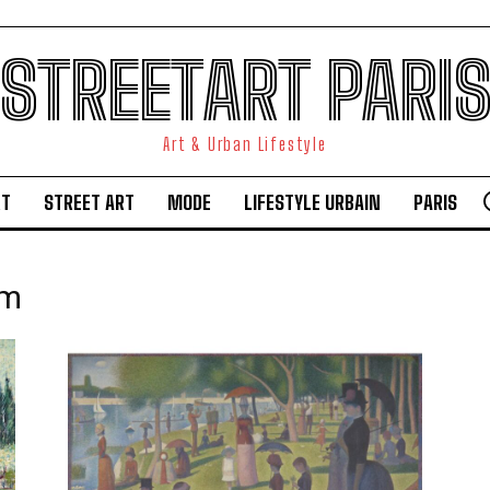
STREETART PARI
Art & Urban Lifestyle
RT
STREET ART
MODE
LIFESTYLE URBAIN
PARIS
sm