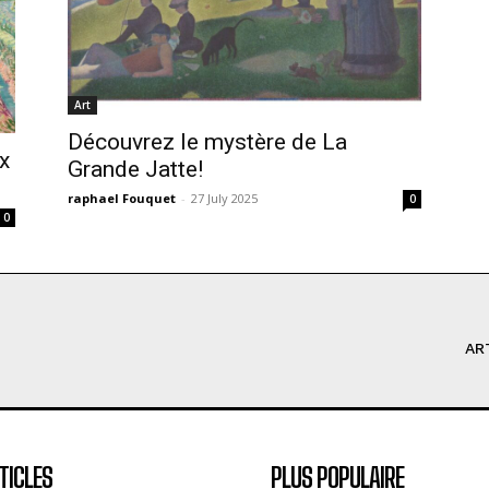
Art
Découvrez le mystère de La
x
Grande Jatte!
raphael Fouquet
-
27 July 2025
0
0
AR
TICLES
PLUS POPULAIRE