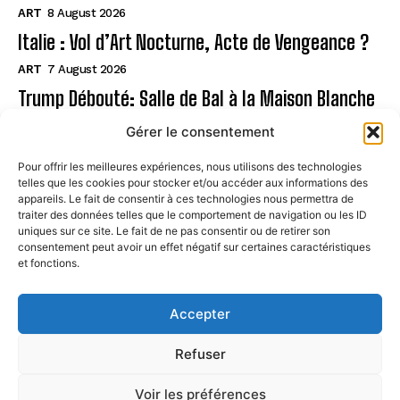
ART
8 August 2026
Italie : Vol d’Art Nocturne, Acte de Vengeance ?
ART
7 August 2026
Trump Débouté: Salle de Bal à la Maison Blanche
?
Gérer le consentement
ART
7 August 2026
Pour offrir les meilleures expériences, nous utilisons des technologies
telles que les cookies pour stocker et/ou accéder aux informations des
Page
appareils. Le fait de consentir à ces technologies nous permettra de
traiter des données telles que le comportement de navigation ou les ID
uniques sur ce site. Le fait de ne pas consentir ou de retirer son
CONTACT
consentement peut avoir un effet négatif sur certaines caractéristiques
et fonctions.
MENTIONS LÉGALES
À PROPOS
Accepter
POLITIQUE DE COOKIES (UE)
Refuser
Voir les préférences