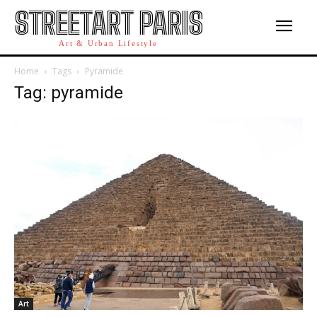
STREETART PARIS
Art & Urban Lifestyle
Home
Tags
Pyramide
Tag: pyramide
Art