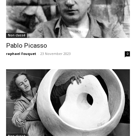
Non classé
Pablo Picasso
raphael Fouquet
-
23 November 2023
0