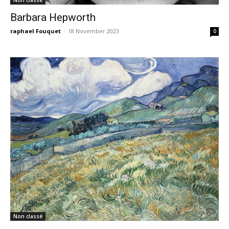
Non classé
Barbara Hepworth
raphael Fouquet
-
18 November 2023
0
Non classé