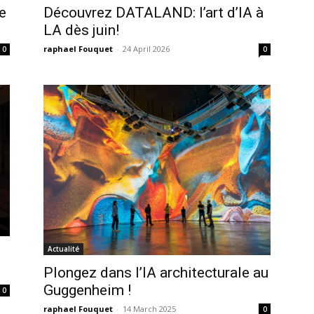
e
Découvrez DATALAND: l’art d’IA à
LA dès juin!
raphael Fouquet
-
24 April 2026
0
0
Actualité
Plongez dans l’IA architecturale au
Guggenheim !
0
raphael Fouquet
-
14 March 2025
0