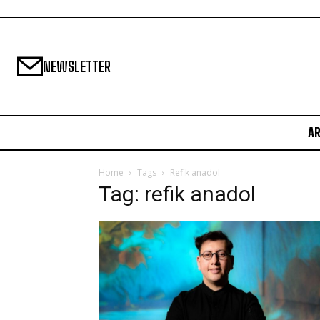
NEWSLETTER
A
Home
Tags
Refik anadol
Tag: refik anadol