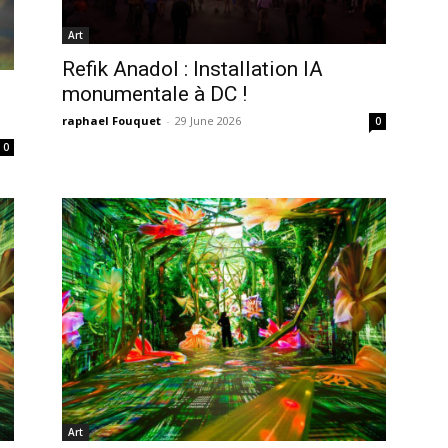
Art
Refik Anadol : Installation IA
monumentale à DC !
raphael Fouquet
-
29 June 2026
0
0
Art