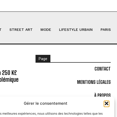
T
STREET ART
MODE
LIFESTYLE URBAIN
PARIS
Page
CONTACT
à 250 K£
Polémique
MENTIONS LÉGALES
À PROPOS
 d’un
Gérer le consentement
POLITIQUE DE COOKIES (UE)
les meilleures expériences, nous utilisons des technologies telles que les