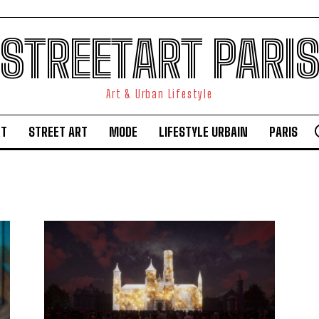
STREETART PARI
Art & Urban Lifestyle
RT
STREET ART
MODE
LIFESTYLE URBAIN
PARIS