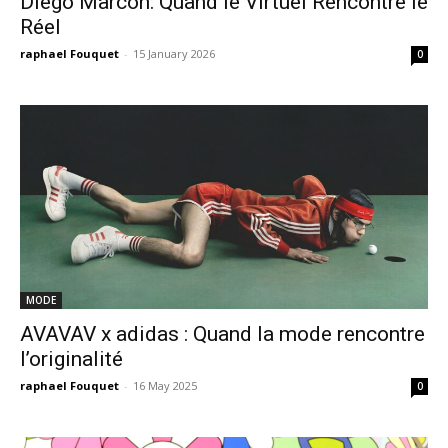
Diego Marcon: Quand le Virtuel Rencontre le
Réel
raphael Fouquet
-
15 January 2026
0
MODE
AVAVAV x adidas : Quand la mode rencontre
l’originalité
raphael Fouquet
-
16 May 2025
0