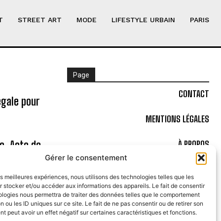
T
STREET ART
MODE
LIFESTYLE URBAIN
PARIS
Page
CONTACT
égale pour
MENTIONS LÉGALES
ne, Acte de
À PROPOS
Gérer le consentement
POLITIQUE DE COOKIES (UE)
les meilleures expériences, nous utilisons des technologies telles que les
 stocker et/ou accéder aux informations des appareils. Le fait de consentir
Bal à la
ologies nous permettra de traiter des données telles que le comportement
n ou les ID uniques sur ce site. Le fait de ne pas consentir ou de retirer son
 peut avoir un effet négatif sur certaines caractéristiques et fonctions.