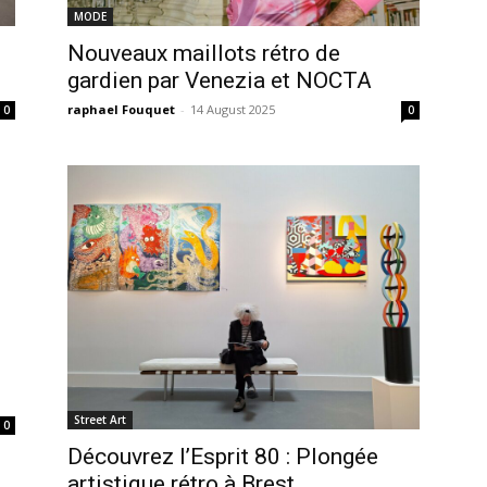
MODE
Nouveaux maillots rétro de
gardien par Venezia et NOCTA
raphael Fouquet
-
14 August 2025
0
0
Street Art
0
Découvrez l’Esprit 80 : Plongée
artistique rétro à Brest