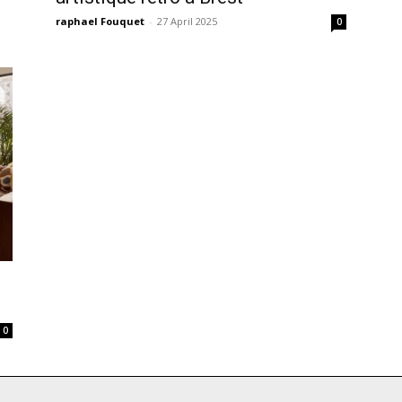
raphael Fouquet
-
27 April 2025
0
0