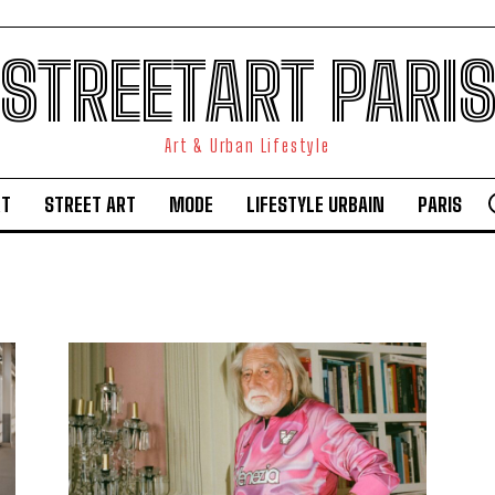
STREETART PARI
Art & Urban Lifestyle
RT
STREET ART
MODE
LIFESTYLE URBAIN
PARIS