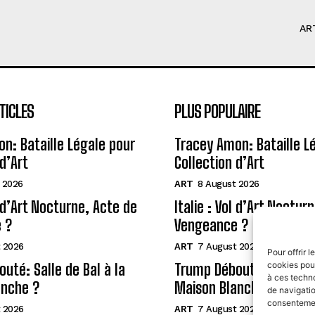
AR
TICLES
PLUS POPULAIRE
n: Bataille Légale pour
Tracey Amon: Bataille L
d’Art
Collection d’Art
 2026
ART
8 August 2026
l d’Art Nocturne, Acte de
Italie : Vol d’Art Noctur
 ?
Vengeance ?
 2026
ART
7 August 2026
Pour offrir 
cookies pour
uté: Salle de Bal à la
Trump Débouté: Salle de 
à ces techn
anche ?
Maison Blanche ?
de navigatio
consentement
 2026
ART
7 August 2026