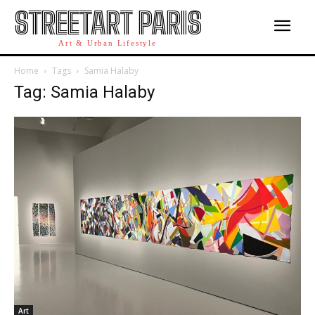
STREETART PARIS
Art & Urban Lifestyle
Home
Tags
Samia Halaby
Tag: Samia Halaby
Art